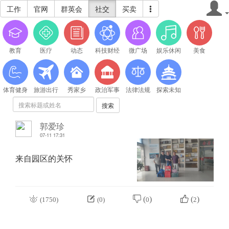
工作
官网
群英会
社交
买卖
教育
医疗
动态
科技财经
微广场
娱乐休闲
美食
体育健身
旅游出行
秀家乡
政治军事
法律法规
探索未知
搜索
郭爱珍
07-11 17:31
来自园区的关怀


 (
)
 (
)
(1750)
(0)
0
2