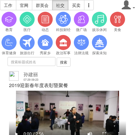
工作
官网
群英会
社交
买卖
教育
医疗
动态
科技财经
微广场
娱乐休闲
美食
体育健身
旅游出行
秀家乡
政治军事
法律法规
探索未知
搜索
孙建丽
07-29 09:23
2019迎新春年度表彰暨聚餐