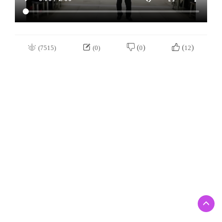


 (
)
 (
)
(7515)
(0)
0
12